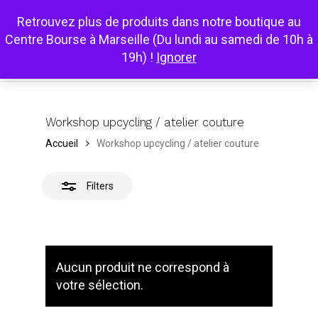
Skip
Retrouvez plus de produits dans notre boutique au
to
search
Close
Menu
Close
Cart
Centre Bourse à Marseille (Du lundi au samedi de 10h à
main
Cart
Filters
19h) !
Ignorer
content
Workshop upcycling / atelier couture
Accueil
Workshop upcycling / atelier couture
Filters
Aucun produit ne correspond à
votre sélection.