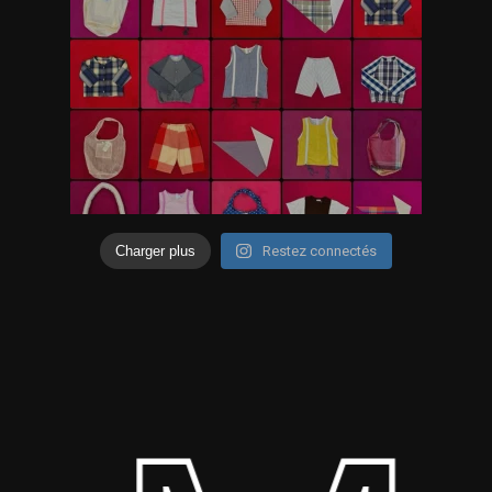
Charger plus
Restez connectés
Sous-total :
0,00
€
Voir Le Panier
Commander