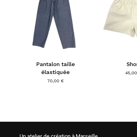
Pantalon taille
Sho
élastiquée
45,0
70,00
€
Un atelier de création à Marseille