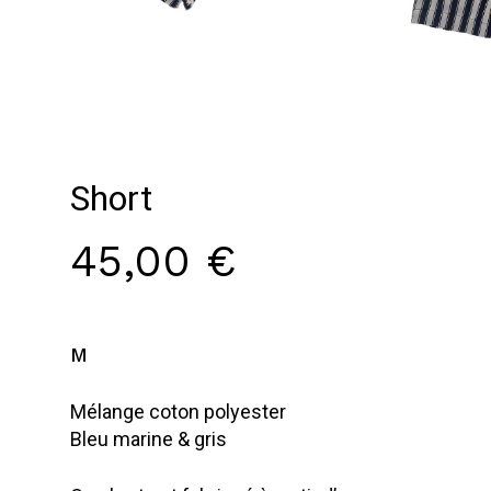
Nom
*
E-mail
*
Short
45,00
€
Enregistrer mon nom, mon e-mail
et mon site dans le navigateur pour
mon prochain commentaire.
M
Mélange coton polyester
Bleu marine & gris